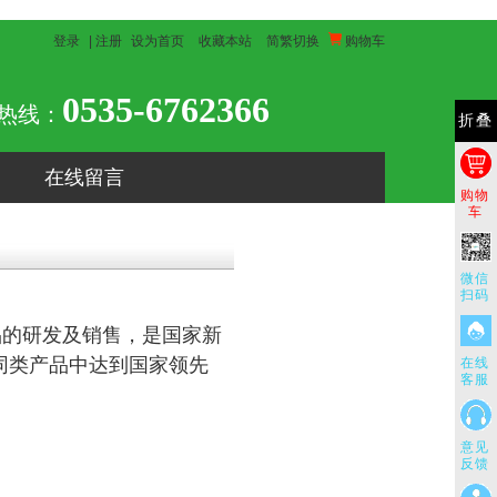
登录
|
注册
设为首页
收藏本站
简繁切换
购物车
0535-6762366
热线：
折叠
在线留言
购物
车
微信
扫码
品的研发及销售，是国家新
同类产品中达到国家领先
在线
客服
意见
反馈